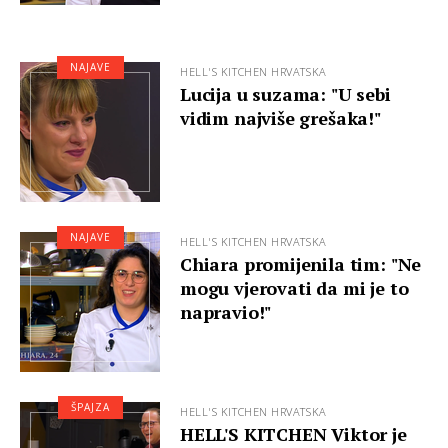
NAJAVE
HELL'S KITCHEN HRVATSKA
Lucija u suzama: "U sebi
vidim najviše grešaka!"
NAJAVE
HELL'S KITCHEN HRVATSKA
Chiara promijenila tim: "Ne
mogu vjerovati da mi je to
napravio!"
ŠPAJZA
HELL'S KITCHEN HRVATSKA
HELL'S KITCHEN Viktor je