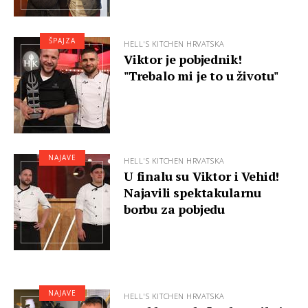
ŠPAJZA
HELL'S KITCHEN HRVATSKA
Viktor je pobjednik!
"Trebalo mi je to u životu"
NAJAVE
HELL'S KITCHEN HRVATSKA
U finalu su Viktor i Vehid!
Najavili spektakularnu
borbu za pobjedu
NAJAVE
HELL'S KITCHEN HRVATSKA