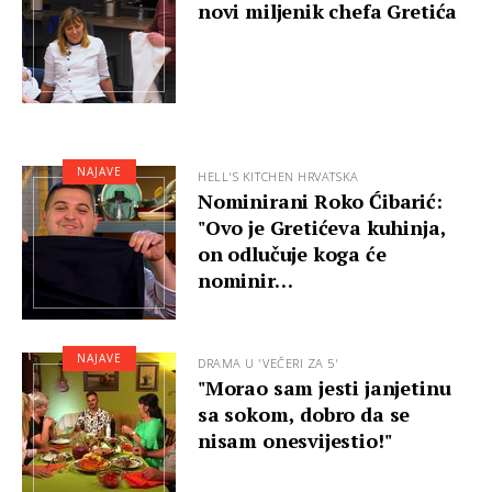
novi miljenik chefa Gretića
NAJAVE
HELL'S KITCHEN HRVATSKA
Nominirani Roko Ćibarić:
"Ovo je Gretićeva kuhinja,
on odlučuje koga će
nominir…
NAJAVE
DRAMA U 'VEČERI ZA 5'
"Morao sam jesti janjetinu
sa sokom, dobro da se
nisam onesvijestio!"