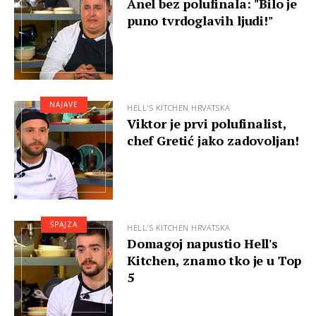
Anel bez polufinala: "Bilo je
puno tvrdoglavih ljudi!"
NAJAVE
HELL'S KITCHEN HRVATSKA
Viktor je prvi polufinalist,
chef Gretić jako zadovoljan!
ŠPAJZA
HELL'S KITCHEN HRVATSKA
Domagoj napustio Hell's
Kitchen, znamo tko je u Top
5