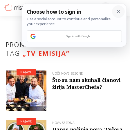
Sign in with Google
PRONAĐENO
71 REZULTATA
ZA
TAG
„
TV EMISIJA
”
NAJAVE
UOČI NOVE SEZONE
Što su nam skuhali članovi
žirija MasterChefa?
NAJAVE
NOVA SEZONA
Danas počinje nova "Večera