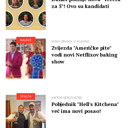
za 5"! Ovo su kandidati
NAJAVE
NOVA DRAMA U KUHINJI
Zvijezda "Američke pite"
vodi novi Netflixov baking
show
ŠPAJZA
VIKTOR VERCOUSTRE
Pobjednik "Hell's Kitchena"
već ima novi posao!