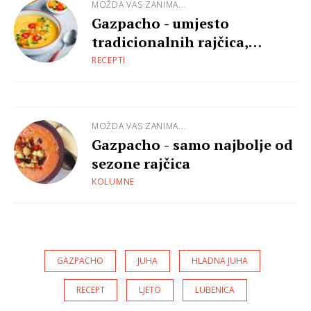
MOŽDA VAS ZANIMA...
Gazpacho - umjesto
tradicionalnih rajčica,
isprobaj verziju s paprikama
RECEPTI
MOŽDA VAS ZANIMA...
Gazpacho - samo najbolje od
sezone rajčica
KOLUMNE
GAZPACHO
JUHA
HLADNA JUHA
RECEPT
LJETO
LUBENICA