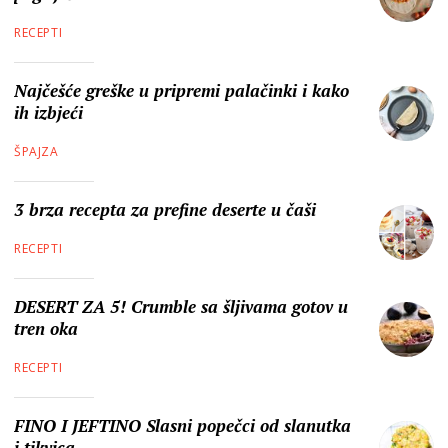
RECEPTI
Najčešće greške u pripremi palačinki i kako
ih izbjeći
ŠPAJZA
3 brza recepta za prefine deserte u čaši
RECEPTI
DESERT ZA 5! Crumble sa šljivama gotov u
tren oka
RECEPTI
FINO I JEFTINO Slasni popečci od slanutka
i tikvica