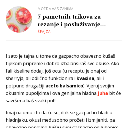
MOŽDA VAS ZANIMA...
7 pametnih trikova za
rezanje i posluživanje
lubenice
ŠPAJZA
I zato je tajna u tome da gazpacho obavezno kušaš
tijekom pripreme i dobro izbalansiraš sve okuse. Ako
fali kiseline dodaj, još octa (u receptu je onaj od
sherryja, ali odlično funkcionira i
kvasina
, ali i
potpuno drugačiji
aceto balsamico
). Vjeruj svojim
okusnim pupoljcima i ova genijalna hladna
juha
bit će
savršena baš svaki put!
Imaj na umu i to da će se, dok se gazpacho hladi u
hladnjaku, okusi međusobno prožeti i izmijeniti, pa
obavezno ponovno
kušaj
svoj gazpacho od lubenice