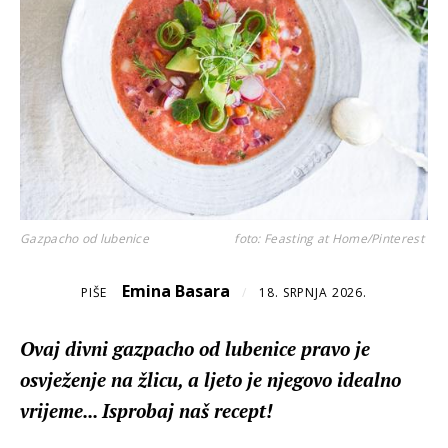
Gazpacho od lubenice
foto: Feasting at Home/Pinterest
Emina Basara
PIŠE
/
18. SRPNJA 2026.
Ovaj divni gazpacho od lubenice pravo je
osvježenje na žlicu, a ljeto je njegovo idealno
vrijeme... Isprobaj naš recept!