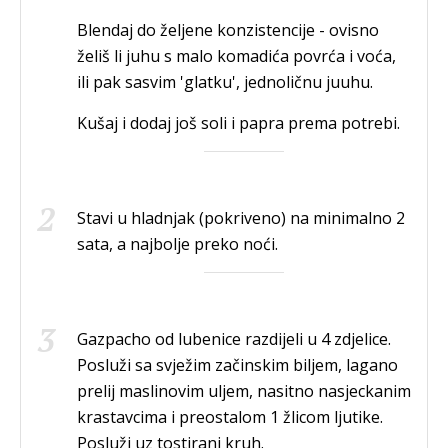
Blendaj do željene konzistencije - ovisno
želiš li juhu s malo komadića povrća i voća,
ili pak sasvim 'glatku', jednoličnu juuhu.
Kušaj i dodaj još soli i papra prema potrebi.
Stavi u hladnjak (pokriveno) na minimalno 2
sata, a najbolje preko noći.
Gazpacho od lubenice razdijeli u 4 zdjelice.
Posluži sa svježim začinskim biljem, lagano
prelij maslinovim uljem, nasitno nasjeckanim
krastavcima i preostalom 1 žlicom ljutike.
Posluži uz tostirani kruh.