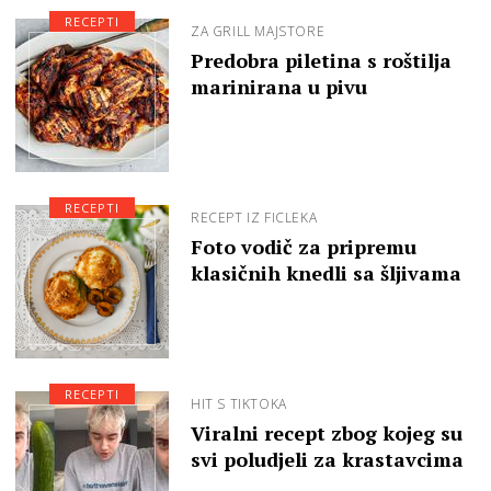
RECEPTI
ZA GRILL MAJSTORE
Predobra piletina s roštilja
marinirana u pivu
RECEPTI
RECEPT IZ FICLEKA
Foto vodič za pripremu
klasičnih knedli sa šljivama
RECEPTI
HIT S TIKTOKA
Viralni recept zbog kojeg su
svi poludjeli za krastavcima