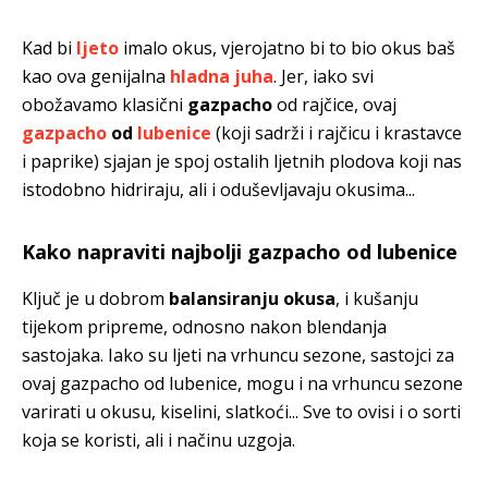
Kad bi
ljeto
imalo okus, vjerojatno bi to bio okus baš
kao ova genijalna
hladna juha
. Jer, iako svi
obožavamo klasični
gazpacho
od rajčice, ovaj
gazpacho
od
lubenice
(koji sadrži i rajčicu i krastavce
i paprike) sjajan je spoj ostalih ljetnih plodova koji nas
istodobno hidriraju, ali i oduševljavaju okusima...
Kako napraviti najbolji gazpacho od lubenice
Ključ je u dobrom
balansiranju okusa
, i kušanju
tijekom pripreme, odnosno nakon blendanja
sastojaka. Iako su ljeti na vrhuncu sezone, sastojci za
ovaj gazpacho od lubenice, mogu i na vrhuncu sezone
varirati u okusu, kiselini, slatkoći... Sve to ovisi i o sorti
koja se koristi, ali i načinu uzgoja.