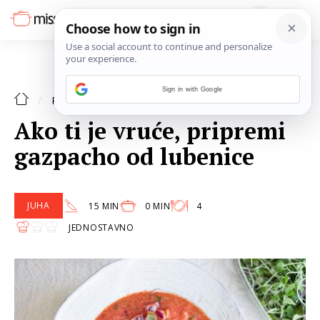
Sign in with Google
JUHA
RECEPTI
Ako ti je vruće, pripremi
gazpacho od lubenice
JUHA
15 MIN
0 MIN
4
JEDNOSTAVNO