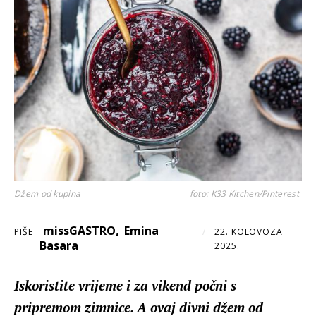
Džem od kupina
foto: K33 Kitchen/Pinterest
,
missGASTRO
Emina
PIŠE
/
22. KOLOVOZA
Basara
2025.
Iskoristite vrijeme i za vikend počni s
pripremom zimnice. A ovaj divni džem od