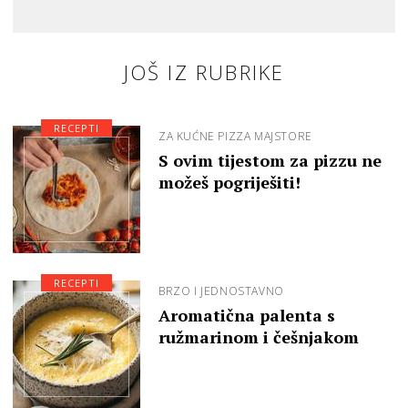
JOŠ IZ RUBRIKE
RECEPTI
ZA KUĆNE PIZZA MAJSTORE
S ovim tijestom za pizzu ne
možeš pogriješiti!
RECEPTI
BRZO I JEDNOSTAVNO
Aromatična palenta s
ružmarinom i češnjakom