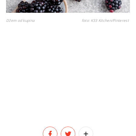
Džem od kupina​
foto: K33 Kitchen/Pinterest