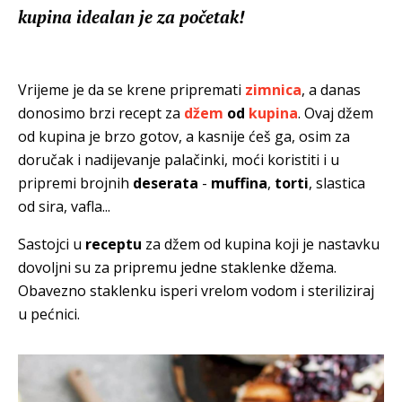
kupina idealan je za početak!
Vrijeme je da se krene pripremati
zimnica
, a danas
donosimo brzi recept za
džem
od
kupina
. Ovaj džem
od kupina je brzo gotov, a kasnije ćeš ga, osim za
doručak i nadijevanje palačinki, moći koristiti i u
pripremi brojnih
deserata
-
muffina
,
torti
, slastica
od sira, vafla...
Sastojci u
receptu
za džem od kupina koji je nastavku
dovoljni su za pripremu jedne staklenke džema.
Obavezno staklenku isperi vrelom vodom i steriliziraj
u pećnici.