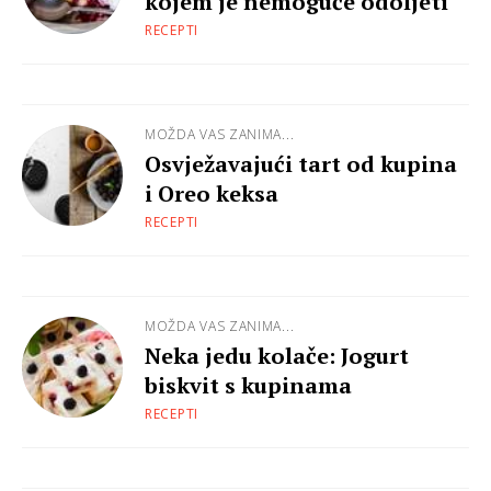
kojem je nemoguće odoljeti
RECEPTI
MOŽDA VAS ZANIMA...
Osvježavajući tart od kupina
i Oreo keksa
RECEPTI
MOŽDA VAS ZANIMA...
Neka jedu kolače: Jogurt
biskvit s kupinama
RECEPTI