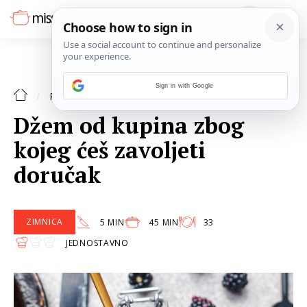
Sign in with Google
ZIMNICA
RECEPTI
Džem od kupina zbog
kojeg ćeš zavoljeti
doručak
ZIMNICA
5 MIN
45 MIN
33
JEDNOSTAVNO