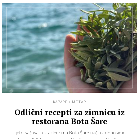
KAPARE + MOTAR
Odlični recepti za zimnicu iz
restorana Bota Šare
Ljeto sačuvaj u staklenci na Bota Šare način - donosimo