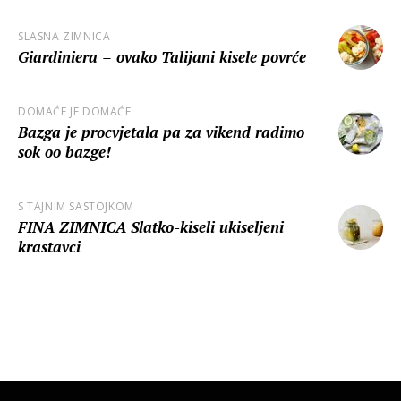
SLASNA ZIMNICA
Giardiniera – ovako Talijani kisele povrće
DOMAĆE JE DOMAĆE
Bazga je procvjetala pa za vikend radimo
sok oo bazge!
S TAJNIM SASTOJKOM
FINA ZIMNICA Slatko-kiseli ukiseljeni
krastavci
UČITAJ JOŠ VIJESTI