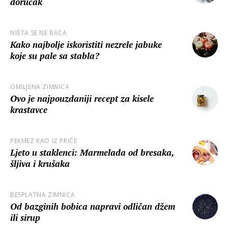
doručak
NIŠTA SE NE BACA
Kako najbolje iskoristiti nezrele jabuke
koje su pale sa stabla?
OMILJENA ZIMNICA
Ovo je najpouzdaniji recept za kisele
krastavce
PEKMEZ KAO IZ PRIČE
Ljeto u staklenci: Marmelada od bresaka,
šljiva i krušaka
BESPLATNA ZIMNICA
Od bazginih bobica napravi odličan džem
ili sirup