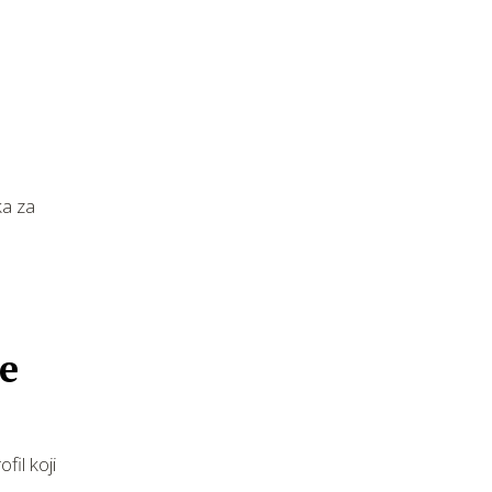
ka za
ne
fil koji