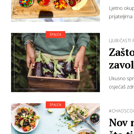
Ljetno okup
prijateljim
ŠPAJZA
LJUBIČASTI P
Zašto
zavol
Ukusno spre
osjećaš zdr
ŠPAJZA
#CHAOSCO
Nov n