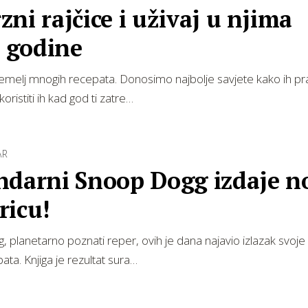
ni rajčice i uživaj u njima
e godine
temelj mnogih recepata. Donosimo najbolje savjete kako ih pr
koristiti ih kad god ti zatre…
AR
ndarni Snoop Dogg izdaje n
ricu!
 planetarno poznati reper, ovih je dana najavio izlazak svoje
ata. Knjiga je rezultat sura…