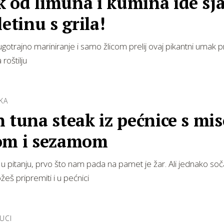
 od limuna i kumina ide sj
letinu s grila!
gotrajno mariniranje i samo žlicom prelij ovaj pikantni umak
roštilju
KA
 tuna steak iz pećnice s mi
om i sezamom
 u pitanju, prvo što nam pada na pamet je žar. Ali jednako so
eš pripremiti i u pećnici
RUCI