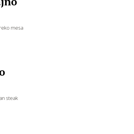
ajno
 preko mesa
so
čan steak