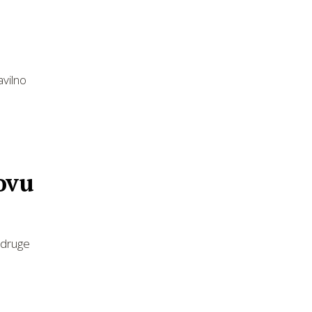
avilno
ovu
 druge