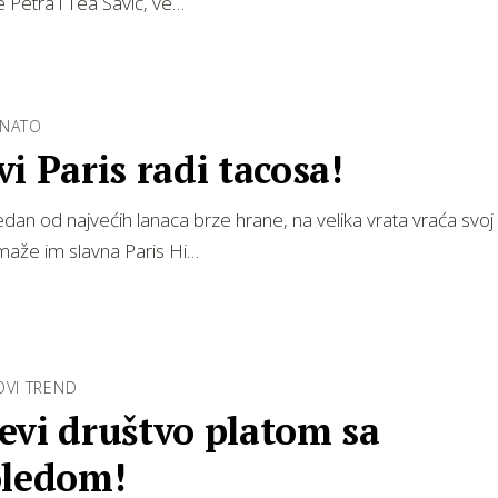
 Petra i Tea Savić, ve…
ZNATO
i Paris radi tacosa!
jedan od najvećih lanaca brze hrane, na velika vrata vraća svoj
maže im slavna Paris Hi…
OVI TREND
evi društvo platom sa
oledom!