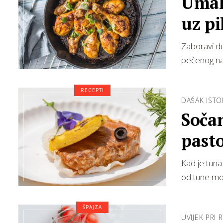
Umak
uz pi
Zaboravi du
pečenog na 
RECEPTI
DAŠAK ISTO
Sočan
past
Kad je tuna
od tune mož
ŠPAJZA
UVIJEK PRI 