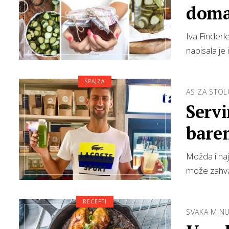
doma
Iva Finderl
napisala je
ŠPAJZA
AS ZA STO
Serv
bare
Možda i naj
može zahval
RECEPTI
SVAKA MINU