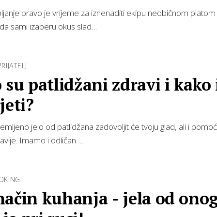
ljanje pravo je vrijeme za iznenaditi ekipu neobičnom platom
a da sami izaberu okus slad…
RIJATELJ
 su patlidžani zdravi i kako 
jeti?
mljeno jelo od patlidžana zadovoljit će tvoju glad, ali i pomoći
avije. Imamo i odličan …
OKING
ačin kuhanja - jela od ono