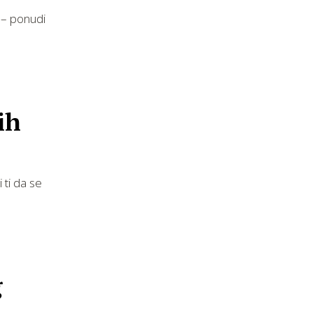
 – ponudi
ih
 ti da se
g