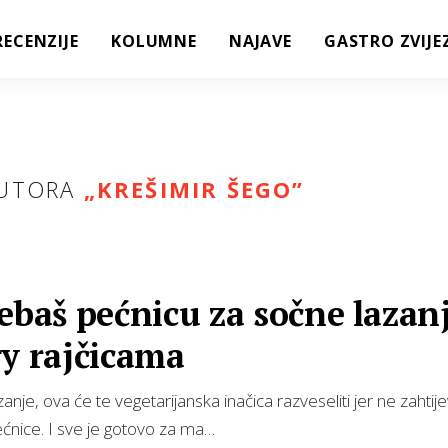
RECENZIJE
KOLUMNE
NAJAVE
GASTRO ZVIJE
UTORA
„KREŠIMIR ŠEGO”
ebaš pećnicu za sočne lazanj
y rajčicama
zanje, ova će te vegetarijanska inačica razveseliti jer ne zahtij
ćnice. I sve je gotovo za ma…