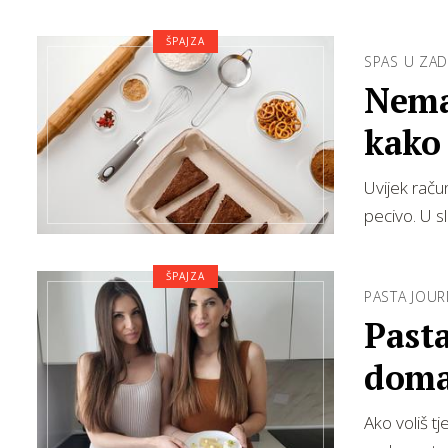
ŠPAJZA
SPAS U ZAD
Nema
kako
Uvijek rač
pecivo. U s
ŠPAJZA
PASTA JOUR
Pasta
doma
Ako voliš tj