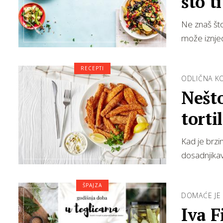
što ti
Ne znaš što
može iznjedr
RECEPTI
ODLIČNA KO
Nešto
tortil
Kad je brzin
dosadnjika
ŠPAJZA
DOMAĆE JE
Iva F