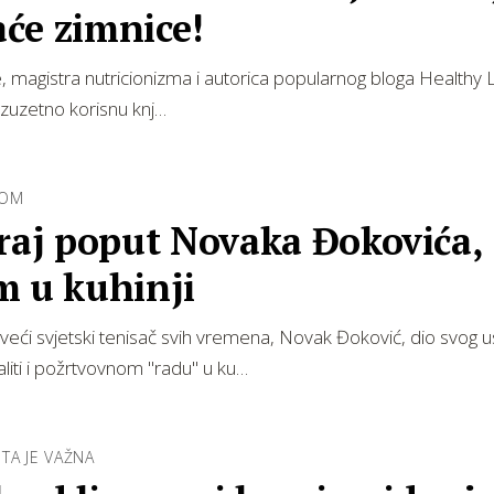
će zimnice!
e, magistra nutricionizma i autorica popularnog bloga Healthy L
 izuzetno korisnu knj…
LOM
iraj poput Novaka Đokovića,
m u kuhinji
veći svjetski tenisač svih vremena, Novak Đoković, dio svog 
iti i požrtvovnom "radu" u ku…
TA JE VAŽNA