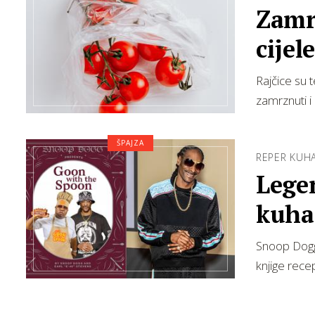
Zamrz
cijel
Rajčice su 
zamrznuti i 
ŠPAJZA
REPER KUH
Lege
kuha
Snoop Dogg,
knjige recep