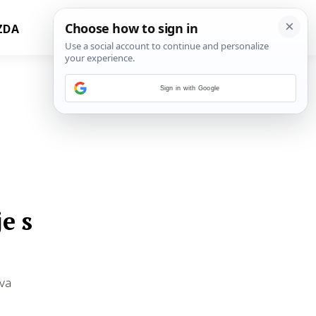
ZDA
Sign in with Google
e s
eva