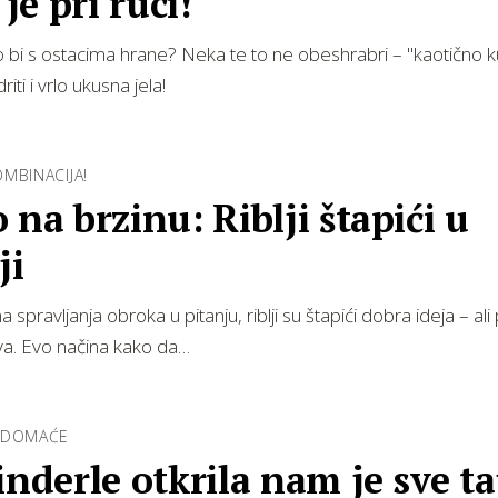
 je pri ruci!
 bi s ostacima hrane? Neka te to ne obeshrabri – "kaotično 
iti i vrlo ukusna jela!
MBINACIJA!
 na brzinu: Riblji štapići u
ji
a spravljanja obroka u pitanju, riblji su štapići dobra ideja – al
va. Evo načina kako da…
 DOMAĆE
inderle otkrila nam je sve t