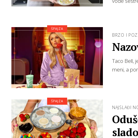
vode sestre
ŠPAJZA
BRZO I PO
Nazov
Taco Bell, 
meni, a po
ŠPAJZA
NAJSLAĐI N
Oduš
slad