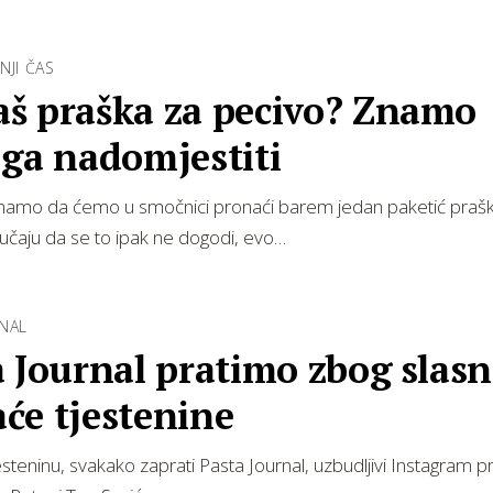
NJI ČAS
š praška za pecivo? Znamo
 ga nadomjestiti
unamo da ćemo u smočnici pronaći barem jedan paketić praš
lučaju da se to ipak ne dogodi, evo…
NAL
 Journal pratimo zbog slas
će tjestenine
esteninu, svakako zaprati Pasta Journal, uzbudljivi Instagram pro