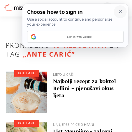
Sign in with Google
PRONAĐENO
19 REZULTATA
ZA
TAG
„
ANTE CARIĆ
”
KOLUMNE
LJETO U ČAŠI
Najbolji recept za koktel
Bellini – pjenušavi okus
ljeta
KOLUMNE
NAJLJEPŠE PRIČE O HRANI
List Meunière - zalogaj