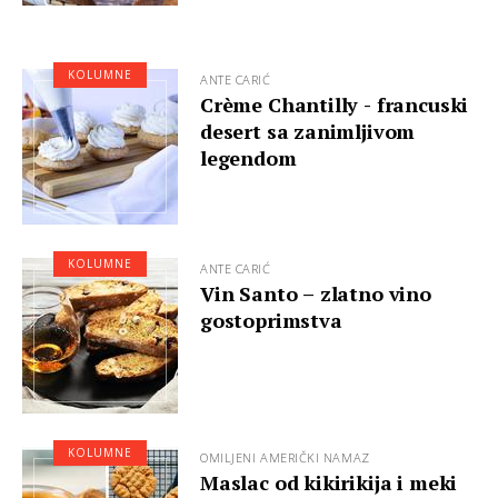
KOLUMNE
ANTE CARIĆ
Crème Chantilly - francuski
desert sa zanimljivom
legendom
KOLUMNE
ANTE CARIĆ
Vin Santo – zlatno vino
gostoprimstva
KOLUMNE
OMILJENI AMERIČKI NAMAZ
Maslac od kikirikija i meki