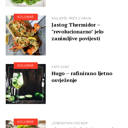
KOLUMNE
NAJLJEPŠE PRIČE O HRANI
Jastog Thermidor –
"revolucionarno" jelo
zanimljive povijesti
KOLUMNE
ANTE CARIĆ
Hugo – rafinirano ljetno
osvježenje
KOLUMNE
„CORONATION CHICKEN“