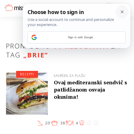
Sign in with Google
PRONAĐENO
14 REZULTATA
ZA
TAG
„
BRIE
”
RECEPTI
SAVRŠEN ZA PLAŽU
Ovaj mediteranski sendvič s
patlidžanom osvaja
okusima!
20'
38'
4