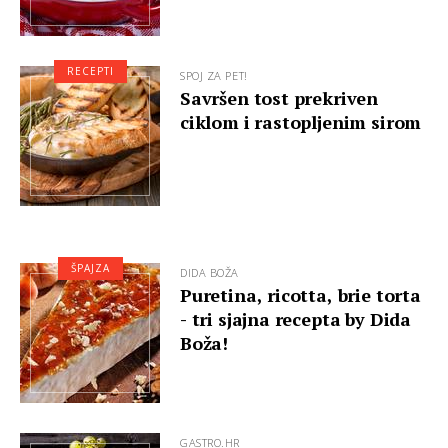
RECEPTI
SPOJ ZA PET!
Savršen tost prekriven
ciklom i rastopljenim sirom
ŠPAJZA
DIDA BOŽA
Puretina, ricotta, brie torta
- tri sjajna recepta by Dida
Boža!
GASTRO.HR