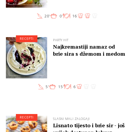
20'
0'
16
RECEPTI
PARTY HIT
Najkremastiji namaz od
brie sira s džemom i medom
5'
15'
6
RECEPTI
SLASNI MALI ZALOGAJI
Lisnato tijesto i brie sir - još