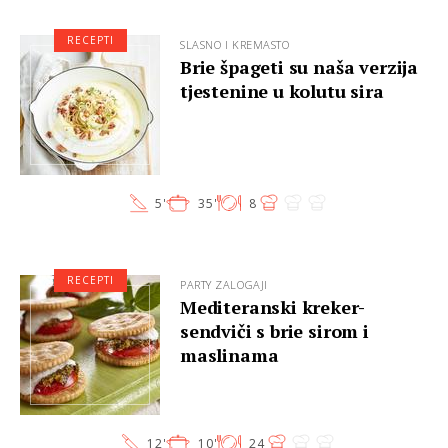
RECEPTI
SLASNO I KREMASTO
Brie špageti su naša verzija
tjestenine u kolutu sira
5'
35'
8
RECEPTI
PARTY ZALOGAJI
Mediteranski kreker-
sendviči s brie sirom i
maslinama
12'
10'
24