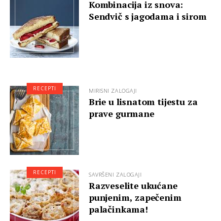
Kombinacija iz snova:
Sendvič s jagodama i sirom
RECEPTI
MIRISNI ZALOGAJI
Brie u lisnatom tijestu za
prave gurmane
RECEPTI
SAVRŠENI ZALOGAJI
Razveselite ukućane
punjenim, zapečenim
palačinkama!