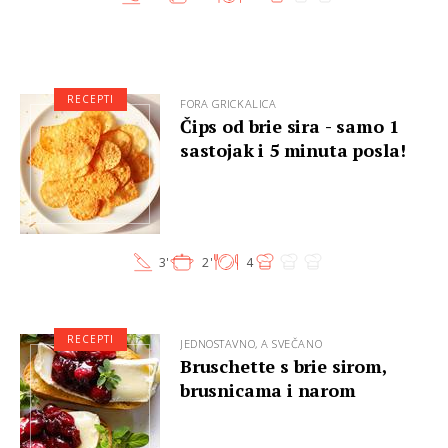
RECEPTI
FORA GRICKALICA
Čips od brie sira - samo 1
sastojak i 5 minuta posla!
3'
2'
4
RECEPTI
JEDNOSTAVNO, A SVEČANO
Bruschette s brie sirom,
brusnicama i narom