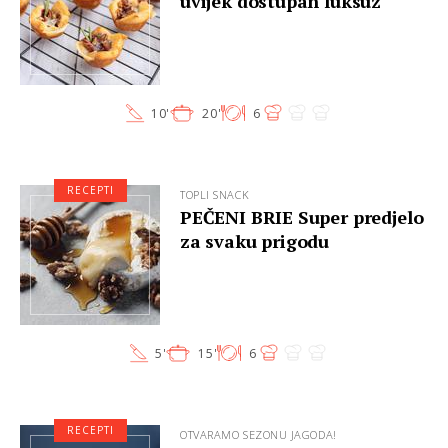
uvijek dostupan luksuz
10'
20'
6
RECEPTI
TOPLI SNACK
PEČENI BRIE Super predjelo
za svaku prigodu
5'
15'
6
RECEPTI
OTVARAMO SEZONU JAGODA!