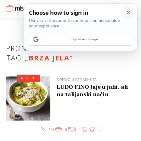
Sign in with Google
PRONAĐENO
52 REZULTATA
ZA
TAG
„
BRZA JELA
”
RECEPTI
GOTOVO U PAR MINUTA
LUDO FINO Jaje u juhi, ali
na talijanski način
10'
5'
4