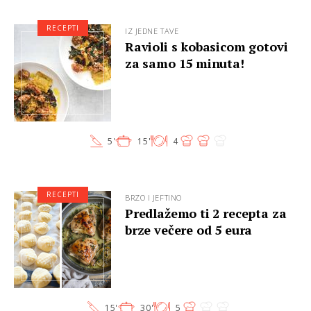
RECEPTI
IZ JEDNE TAVE
Ravioli s kobasicom gotovi
za samo 15 minuta!
5'
15'
4
RECEPTI
BRZO I JEFTINO
Predlažemo ti 2 recepta za
brze večere od 5 eura
15'
30'
5