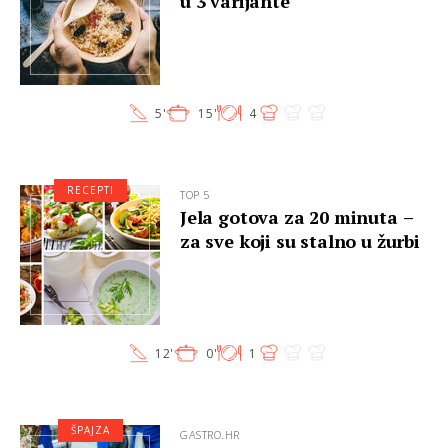
u 3 varijante
5'
15'
4
RECEPTI
TOP 5
Jela gotova za 20 minuta –
za sve koji su stalno u žurbi
12'
0'
1
ŠPAJZA
GASTRO.HR