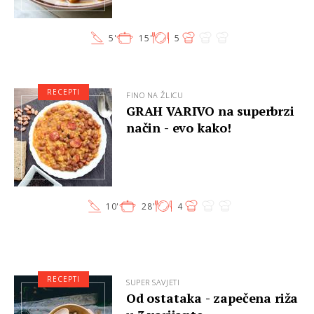
5'
15'
5
RECEPTI
FINO NA ŽLICU
GRAH VARIVO na superbrzi
način - evo kako!
10'
28'
4
RECEPTI
SUPER SAVJETI
Od ostataka - zapečena riža