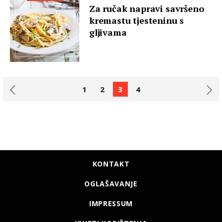
Za ručak napravi savršeno
kremastu tjesteninu s
gljivama
1
2
3
4
KONTAKT
OGLAŠAVANJE
IMPRESSUM