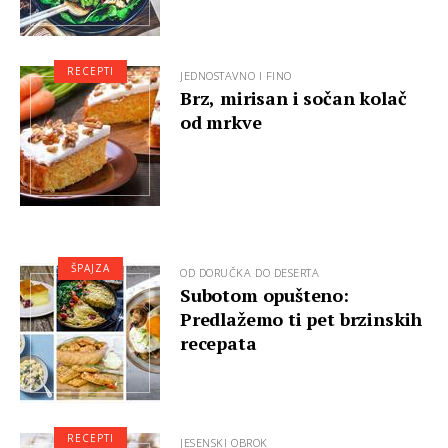
RECEPTI
JEDNOSTAVNO I FINO
Brz, mirisan i sočan kolač
od mrkve
ŠPAJZA
OD DORUČKA DO DESERTA
Subotom opušteno:
Predlažemo ti pet brzinskih
recepata
RECEPTI
JESENSKI OBROK