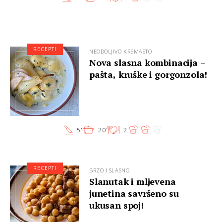
RECEPTI
NEODOLJIVO KREMASTO
Nova slasna kombinacija –
pašta, kruške i gorgonzola!
5'
20'
2
RECEPTI
BRZO I SLASNO
Slanutak i mljevena
junetina savršeno su
ukusan spoj!