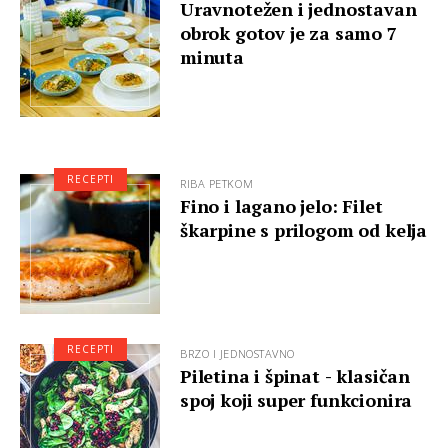
Uravnotežen i jednostavan
obrok gotov je za samo 7
minuta
RECEPTI
RIBA PETKOM
Fino i lagano jelo: Filet
škarpine s prilogom od kelja
RECEPTI
BRZO I JEDNOSTAVNO
Piletina i špinat - klasičan
spoj koji super funkcionira