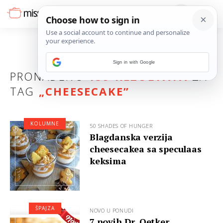
Sign in with Google
PRONAĐENO
159 REZULTATA
ZA
TAG
„
CHEESECAKE
”
KOLUMNE
50 SHADES OF HUNGER
Blagdanska verzija
cheesecakea sa speculaas
keksima
ŠPAJZA
NOVO U PONUDI
7 novih Dr. Oetker