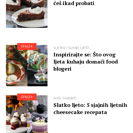
ćeš ikad probati
ŠPAJZA
SLATKO I SLANO LJETO
Inspirirajte se: Što ovog
ljeta kuhaju domaći food
blogeri
ŠPAJZA
NAŠI FAVORITI
Slatko ljeto: 5 sjajnih ljetnih
cheesecake recepata