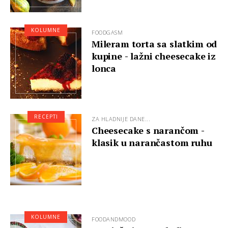
KOLUMNE
FOODGASM
Mileram torta sa slatkim od
kupine - lažni cheesecake iz
lonca
RECEPTI
ZA HLADNIJE DANE...
Cheesecake s narančom -
klasik u narančastom ruhu
KOLUMNE
FOODANDMOOD