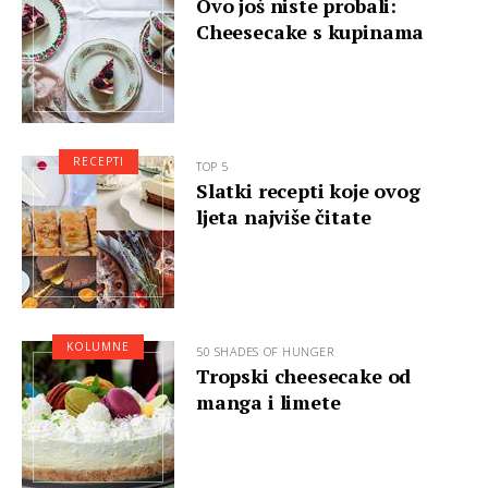
Ovo još niste probali:
Cheesecake s kupinama
RECEPTI
TOP 5
Slatki recepti koje ovog
ljeta najviše čitate
KOLUMNE
50 SHADES OF HUNGER
Tropski cheesecake od
manga i limete