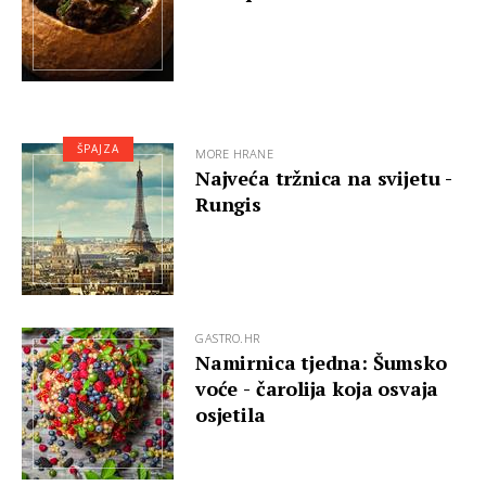
ŠPAJZA
MORE HRANE
Najveća tržnica na svijetu -
Rungis
GASTRO.HR
Namirnica tjedna: Šumsko
voće - čarolija koja osvaja
osjetila