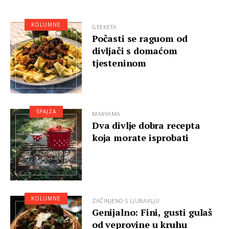
KOLUMNE
GEEKETA
Počasti se raguom od
divljači s domaćom
tjesteninom
ŠPAJZA
MAXYAMA
Dva divlje dobra recepta
koja morate isprobati
KOLUMNE
ZAČINJENO S LJUBAVLJU
Genijalno: Fini, gusti gulaš
od veprovine u kruhu