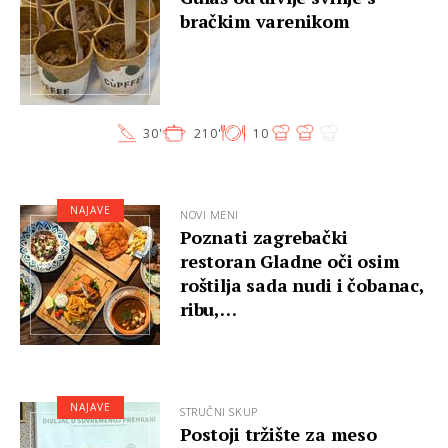
bračkim varenikom
30'
210'
10
NAJAVE
NOVI MENI
Poznati zagrebački
restoran Gladne oči osim
roštilja sada nudi i čobanac,
ribu,…
NAJAVE
STRUČNI SKUP
Postoji tržište za meso