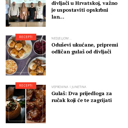
divljači u Hrvatskoj, važno
je uspostaviti opskrbni
lan…
RECEPTI
NEDJELJOM...
Oduševi ukućane, pripremi
odličan gulaš od divljači
RECEPTI
VEPROVINA I JUNETINA
Gulaš: Dva prijedloga za
ručak koji će te zagrijati