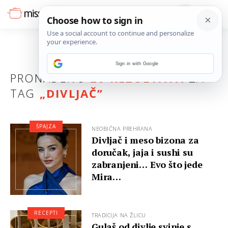
Sign in with Google
PRONAĐENO
20 REZULTATA
ZA
TAG
„
DIVLJAČ
”
ŠPAJZA
NEOBIČNA PREHRANA
Divljač i meso bizona za
doručak, jaja i sushi su
zabranjeni… Evo što jede
Mira…
RECEPTI
TRADICIJA NA ŽLICU
Gulaš od divlje svinje s