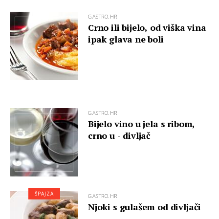
GASTRO.HR
Crno ili bijelo, od viška vina
ipak glava ne boli
GASTRO.HR
Bijelo vino u jela s ribom,
crno u - divljač
ŠPAJZA
GASTRO.HR
Njoki s gulašem od divljači