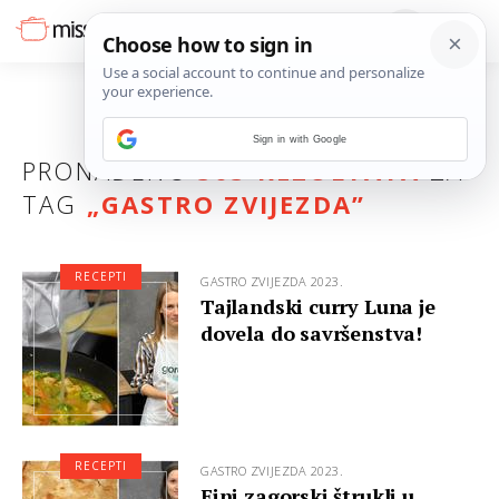
Sign in with Google
PRONAĐENO
303 REZULTATA
ZA
TAG
„
GASTRO ZVIJEZDA
”
RECEPTI
GASTRO ZVIJEZDA 2023.
Tajlandski curry Luna je
dovela do savršenstva!
RECEPTI
GASTRO ZVIJEZDA 2023.
Fini zagorski štrukli u