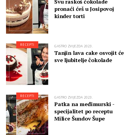
Svu raskoš čokolade
pronaći ćeš u Josipovoj
kinder torti
RECEPTI
GASTRO ZVIJEZDA 2023.
Tanjin lava cake osvojit će
sve ljubitelje čokolade
RECEPTI
GASTRO ZVIJEZDA 2023.
Patka na međimurski -
specijalitet po receptu
Milice Šundov Šupe