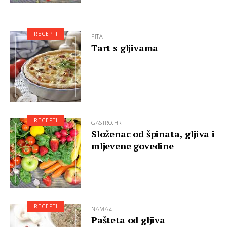
RECEPTI
PITA
Tart s gljivama
RECEPTI
GASTRO.HR
Složenac od špinata, gljiva i
mljevene govedine
RECEPTI
NAMAZ
Pašteta od gljiva