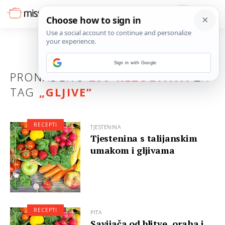
Sign in with Google
PRONAĐENO
299 REZULTATA
ZA
TAG
„
GLJIVE
”
RECEPTI
TJESTENINA
Tjestenina s talijanskim
umakom i gljivama
RECEPTI
PITA
Savijača od blitve, oraha i