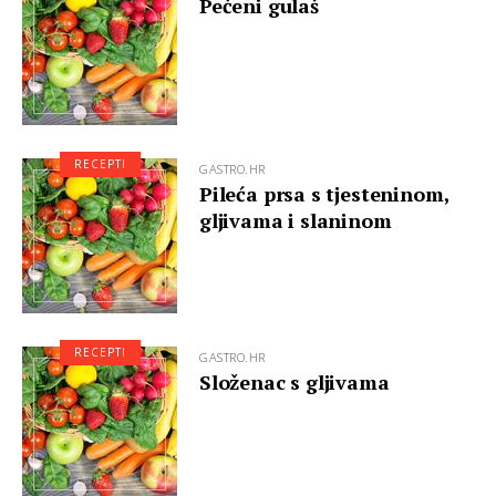
Pečeni gulaš
RECEPTI
GASTRO.HR
Pileća prsa s tjesteninom,
gljivama i slaninom
RECEPTI
GASTRO.HR
Složenac s gljivama