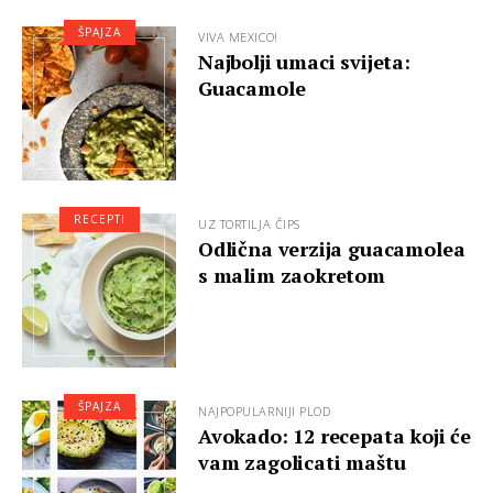
ŠPAJZA
VIVA MEXICO!
Najbolji umaci svijeta:
Guacamole
RECEPTI
UZ TORTILJA ČIPS
Odlična verzija guacamolea
s malim zaokretom
ŠPAJZA
NAJPOPULARNIJI PLOD
Avokado: 12 recepata koji će
vam zagolicati maštu