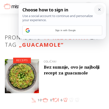
Sign in with Google
PRONAĐENO
18 REZULTATA
ZA
TAG
„
GUACAMOLE
”
RECEPTI
ODLIČAN!
Bez sumnje, ovo je najbolji
recept za guacamole
10'
0'
6