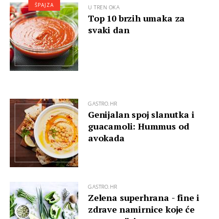
ŠPAJZA
U TREN OKA
Top 10 brzih umaka za
svaki dan
GASTRO.HR
Genijalan spoj slanutka i
guacamoli: Hummus od
avokada
GASTRO.HR
Zelena superhrana - fine i
zdrave namirnice koje će