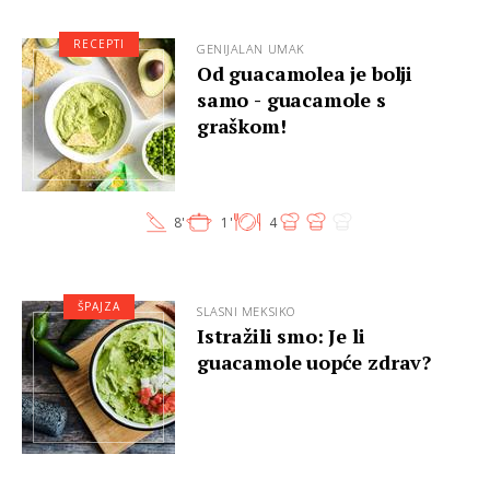
RECEPTI
GENIJALAN UMAK
Od guacamolea je bolji
samo - guacamole s
graškom!
8'
1'
4
ŠPAJZA
SLASNI MEKSIKO
Istražili smo: Je li
guacamole uopće zdrav?