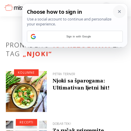
Sign in with Google
PRONAĐENO
134 REZULTATA
ZA
TAG
„
NJOKI
”
KOLUMNE
PETRA TERNER
Njoki sa šparogama:
Ultimativan ljetni hit!
RECEPTI
DOBAR TEK!
Za ručak pripremite