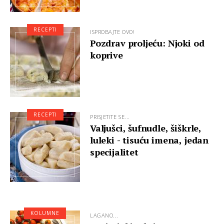
RECEPTI
ISPROBAJTE OVO!
Pozdrav proljeću: Njoki od
koprive
RECEPTI
PRISJETITE SE...
Valjušci, šufnudle, šiškrle,
luleki - tisuću imena, jedan
specijalitet
KOLUMNE
LAGANO...