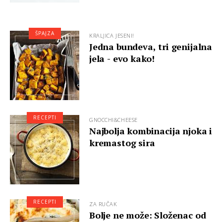
ŠPAJZA
KRALJICA JESENI!
Jedna bundeva, tri genijalna
jela - evo kako!
RECEPTI
GNOCCHI&CHEESE
Najbolja kombinacija njoka i
kremastog sira
RECEPTI
ZA RUČAK
Bolje ne može: Složenac od