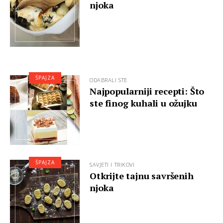
njoka
ŠPAJZA
ODABRALI STE
Najpopularniji recepti: Što
ste finog kuhali u ožujku
ŠPAJZA
SAVJETI I TRIKOVI
Otkrijte tajnu savršenih
njoka