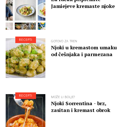
Jamiejeve kremaste njoke
RECEPTI
GOTOVO ZA TREN
Njoki u kremastom umaku
od češnjaka i parmezana
RECEPTI
MOŽE LI BOLJE?
Njoki Sorrentina - brz,
zasitan i kremast obrok