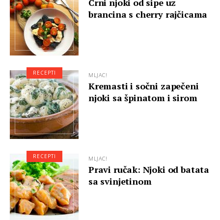
Crni njoki od sipe uz
brancina s cherry rajčicama
RECEPTI
MLJAC!
Kremasti i sočni zapečeni
njoki sa špinatom i sirom
RECEPTI
MLJAC!
Pravi ručak: Njoki od batata
sa svinjetinom