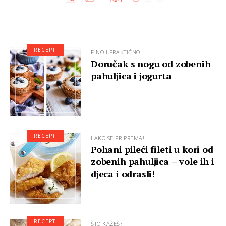
RECEPTI
FINO I PRAKTIČNO
Doručak s nogu od zobenih
pahuljica i jogurta
RECEPTI
LAKO SE PRIPREMA!
Pohani pileći fileti u kori od
zobenih pahuljica – vole ih i
djeca i odrasli!
RECEPTI
ŠTO KAŽEŠ?