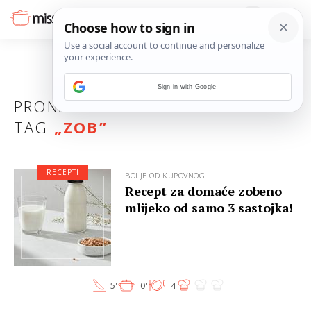
Sign in with Google
PRONAĐENO
19 REZULTATA
ZA
TAG
„
ZOB
”
RECEPTI
BOLJE OD KUPOVNOG
Recept za domaće zobeno
mlijeko od samo 3 sastojka!
5'
0'
4