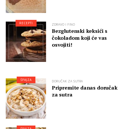
RECEPTI
ZDRAVO I FINO
Bezglutenski keksići s
čokoladom koji će vas
osvojiti!
ŠPAJZA
DORUČAK ZA SUTRA
Pripremite danas doručak
za sutra
ŠPAJZA