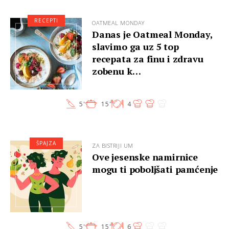
RECEPTI
OATMEAL MONDAY
Danas je Oatmeal Monday,
slavimo ga uz 5 top
recepata za finu i zdravu
zobenu k…
5'
15'
4
ŠPAJZA
ZA BISTRIJI UM
Ove jesenske namirnice
mogu ti poboljšati pamćenje
5'
15'
6