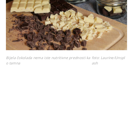
Bijela čokolada nema iste nutritivne prednosti ka
foto: Laurine/Unspl
o tamna
ash