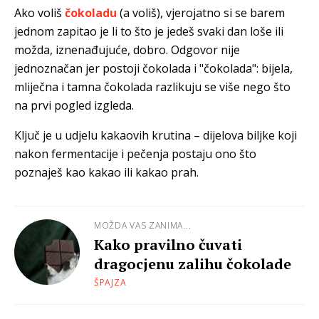
Ako voliš
čokoladu
(a voliš), vjerojatno si se barem
jednom zapitao je li to što je jedeš svaki dan loše ili
možda, iznenađujuće, dobro. Odgovor nije
jednoznačan jer postoji čokolada i "čokolada": bijela,
mliječna i tamna čokolada razlikuju se više nego što
na prvi pogled izgleda.
Ključ je u udjelu kakaovih krutina – dijelova biljke koji
nakon fermentacije i pečenja postaju ono što
poznaješ kao kakao ili kakao prah.
MOŽDA VAS ZANIMA...
Kako pravilno čuvati
dragocjenu zalihu čokolade
ŠPAJZA