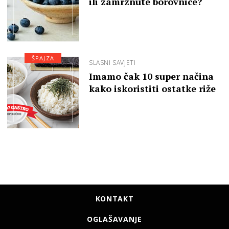
ili zamrznute borovnice?
ŠPAJZA
SLASNI SAVJETI
Imamo čak 10 super načina
kako iskoristiti ostatke riže
KONTAKT
OGLAŠAVANJE