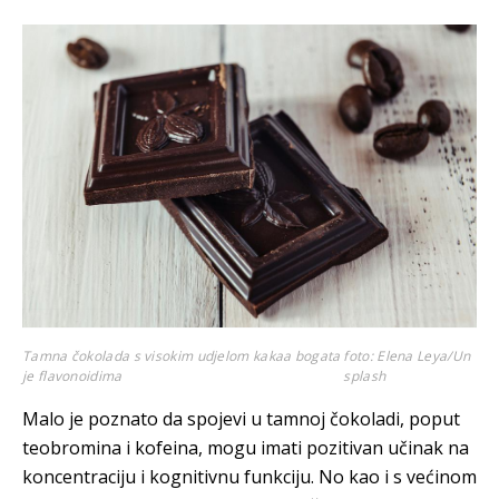
Tamna čokolada s visokim udjelom kakaa bogata
foto: Elena Leya/Un
je flavonoidima
splash
Malo je poznato da spojevi u tamnoj čokoladi, poput
teobromina i kofeina, mogu imati pozitivan učinak na
koncentraciju i kognitivnu funkciju. No kao i s većinom