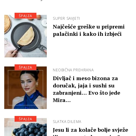
ŠPAJZA
SUPER SAVJETI
Najčešće greške u pripremi
palačinki i kako ih izbjeći
ŠPAJZA
NEOBIČNA PREHRANA
Divljač i meso bizona za
doručak, jaja i sushi su
zabranjeni… Evo što jede
Mira…
ŠPAJZA
SLATKA DILEMA
Jesu li za kolače bolje svježe