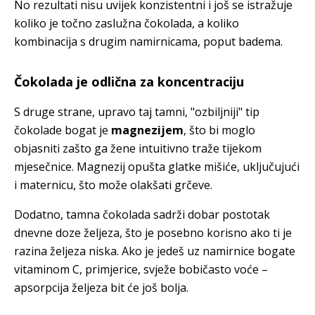
No rezultati nisu uvijek konzistentni i još se istražuje
koliko je točno zaslužna čokolada, a koliko
kombinacija s drugim namirnicama, poput badema.
Čokolada je odlična za koncentraciju
S druge strane, upravo taj tamni, "ozbiljniji" tip
čokolade bogat je
magnezijem
, što bi moglo
objasniti zašto ga žene intuitivno traže tijekom
mjesečnice. Magnezij opušta glatke mišiće, uključujući
i maternicu, što može olakšati grčeve.
Dodatno, tamna čokolada sadrži dobar postotak
dnevne doze željeza, što je posebno korisno ako ti je
razina željeza niska. Ako je jedeš uz namirnice bogate
vitaminom C, primjerice, svježe bobičasto voće –
apsorpcija željeza bit će još bolja.