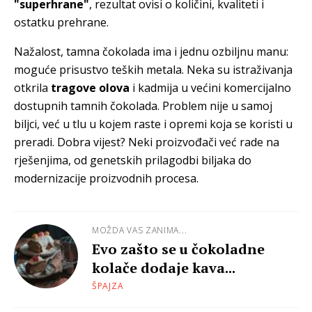
"superhrane"
, rezultat ovisi o količini, kvaliteti i
ostatku prehrane.
Nažalost, tamna čokolada ima i jednu ozbiljnu manu:
moguće prisustvo teških metala. Neka su istraživanja
otkrila
tragove olova
i kadmija u većini komercijalno
dostupnih tamnih čokolada. Problem nije u samoj
biljci, već u tlu u kojem raste i opremi koja se koristi u
preradi. Dobra vijest? Neki proizvođači već rade na
rješenjima, od genetskih prilagodbi biljaka do
modernizacije proizvodnih procesa.
MOŽDA VAS ZANIMA...
Evo zašto se u čokoladne
kolače dodaje kava...
ŠPAJZA