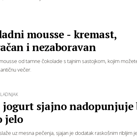
ladni mousse - kremast,
račan i nezaboravan
 mousse od tamne čokolade s tajnim sastojkom, kojim možet
mantičnu večer.
HLADNJAK
 jogurt sjajno nadopunjuje
 jelo
slaže uz mesna pečenja, sjajan je dodatak raskošnim ribljim j