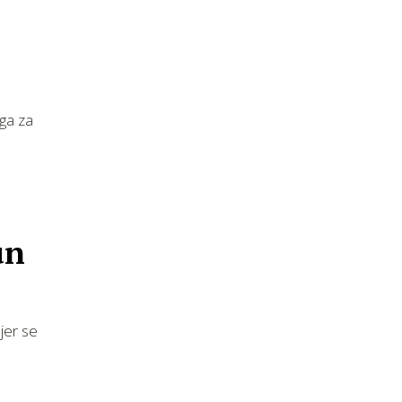
oga za
un
 jer se