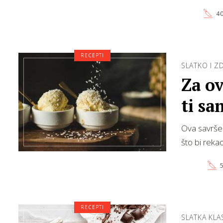
40
RECEPTI
SLATKO I Z
Za ov
ti sa
Ova savršen
što bi rekao
5
RECEPTI
SLATKA KLA