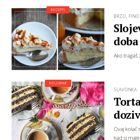
RECEPTI
BRZO, FINO
Sloje
doba
Ako tragaš 
KOLUMNE
SLAVONKA
Torta
dozi
Ovaj kolač 
kad si male