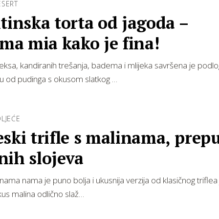
ESERT
tinska torta od jagoda –
a mia kako je fina!
keksa, kandiranih trešanja, badema i mlijeka savršena je podl
u od pudinga s okusom slatkog …
LJEĆE
ski trifle s malinama, prep
nih slojeva
inama nama je puno bolja i ukusnija verzija od klasičnog triflea
okus malina odlično slaž…