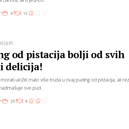
'
0'
12
DESERT
g od pistacija bolji od svih
 delicija!
rati uložiti malo više truda u ovaj puding od pistacija, ali rezu
i nadmašuje sve pud…
'
25'
6