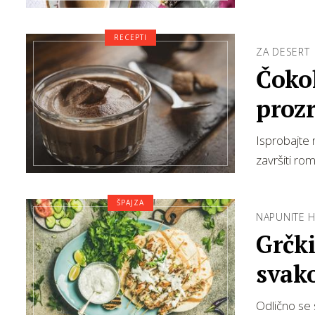
RECEPTI
ZA DESERT
Čoko
proz
Isprobajte
završiti ro
ŠPAJZA
NAPUNITE 
Grčki
svako
Odlično se 