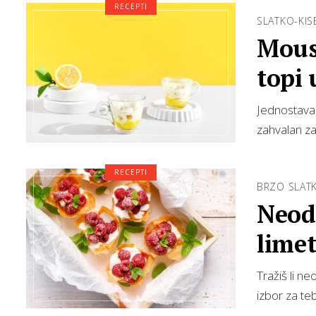
RECEPTI
SLATKO-KIS
Mouss
topi 
Jednostavan
zahvalan z
RECEPTI
BRZO SLAT
Neodo
limet
Tražiš li n
izbor za te