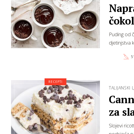
Napr
čoko
Puding od č
djetinjstva
5
RECEPTI
TALIJANSKI 
Canno
za s
Slojevi ric
podsjeća na