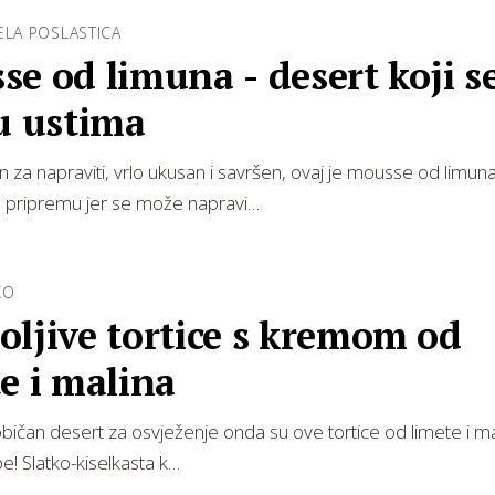
ELA POSLASTICA
e od limuna - desert koji s
u ustima
 za napraviti, vrlo ukusan i savršen, ovaj je mousse od limuna
a pripremu jer se može napravi…
KO
ljive tortice s kremom od
e i malina
eobičan desert za osvježenje onda su ove tortice od limete i ma
be! Slatko-kiselkasta k…