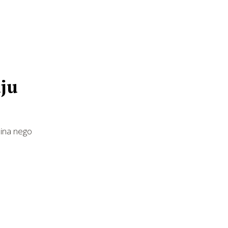
aju
eina nego