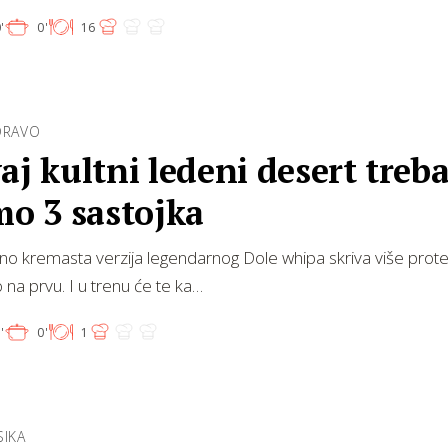
'
0'
16
DRAVO
aj kultni ledeni desert treb
mo 3 sastojka
o kremasta verzija legendarnog Dole whipa skriva više prot
 na prvu. I u trenu će te ka…
'
0'
1
SIKA