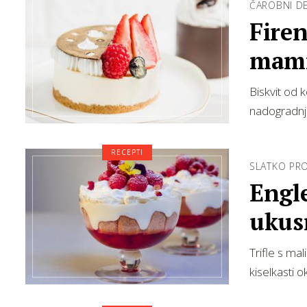
ČAROBNI D
Firen
mamm
Biskvit od 
nadogradnj
RECEPTI
SLATKO PRO
Engle
ukus
Trifle s mal
kiselkasti 