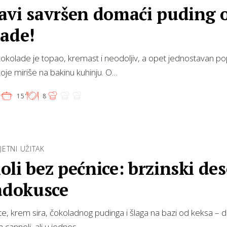
avi savršen domaći puding 
lade!
okolade je topao, kremast i neodoljiv, a opet jednostavan po
 koje miriše na bakinu kuhinju. O…
'
15'
8
LJETNI UŽITAK
li bez pećnice: brzinski des
ladokusce
otte, krem sira, čokoladnog pudinga i šlaga na bazi od keksa – d
 cannoli, ali u jednos…