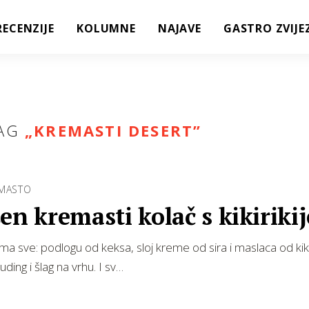
RECENZIJE
KOLUMNE
NAJAVE
GASTRO ZVIJE
AG
„
KREMASTI DESERT
”
EMASTO
en kremasti kolač s kikiriki
ima sve: podlogu od keksa, sloj kreme od sira i maslaca od kikir
ding i šlag na vrhu. I sv…