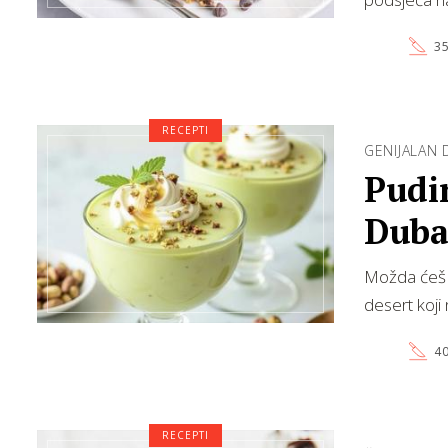
35
RECEPTI
GENIJALAN 
Pudin
Dubai
Možda ćeš mo
desert koj
40
RECEPTI