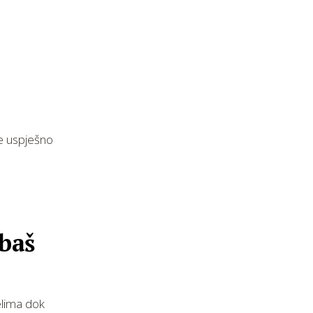
e uspješno
 baš
elima dok