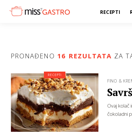
RECEPTI
PRONAĐENO
16 REZULTATA
ZA T
RECEPTI
FINO & KR
Savrš
Ovaj kolač 
čokoladni pu