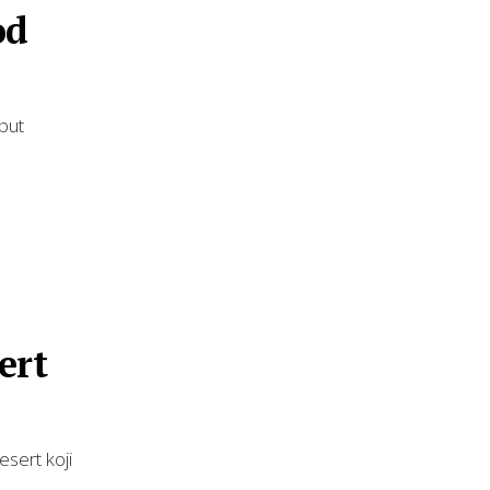
od
put
ert
esert koji