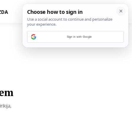
ZDA
Sign in with Google
jem
ikija,