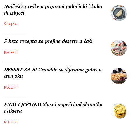
Najčešće greške u pripremi palačinki i kako
ih izbjeći
ŠPAJZA
3 brza recepta za prefine deserte u čaši
RECEPTI
DESERT ZA 5! Crumble sa šljivama gotov u
tren oka
RECEPTI
FINO I JEFTINO Slasni popečci od slanutka
i tikvica
RECEPTI