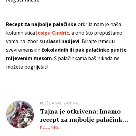
Recept za najbolje palačinke
otkrila nam je naša
kolumnistica
Josipa Cindrić
, a ono što prepuštamo
vama na izbor su
slasni nadjevi
. Birajte između
svevremenskih
čokoladnih ili pak palačinke punite
mljevenim mesom
. S palačinkama baš nikada ne
možete pogriješiti!
MOŽDA VAS ZANIMA...
Tajna je otkrivena: Imamo
recept za najbolje palačinke
ikad!
KOLUMNE