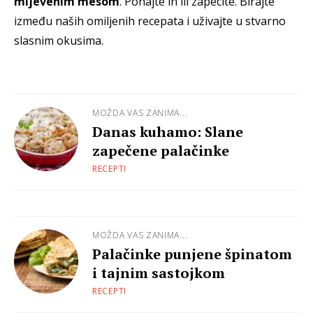
mljevenim mesom
. Pohajte ih ili zapecite. Birajte
između naših omiljenih recepata i uživajte u stvarno
slasnim okusima.
MOŽDA VAS ZANIMA...
Danas kuhamo: Slane
zapečene palačinke
RECEPTI
MOŽDA VAS ZANIMA...
Palačinke punjene špinatom
i tajnim sastojkom
RECEPTI