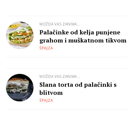
MOŽDA VAS ZANIMA...
Palačinke od kelja punjene
grahom i muškatnom tikvom
ŠPAJZA
MOŽDA VAS ZANIMA...
Slana torta od palačinki s
blitvom
ŠPAJZA