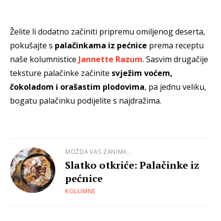
Želite li dodatno začiniti pripremu omiljenog deserta,
pokušajte s
palačinkama iz pećnice
prema receptu
naše kolumnistice
Jannette Razum
. Sasvim drugačije
teksture palačinke začinite
svježim voćem,
čokoladom i orašastim plodovima
, pa jednu veliku,
bogatu palačinku podijelite s najdražima.
MOŽDA VAS ZANIMA...
Slatko otkriće: Palačinke iz
pećnice
KOLUMNE