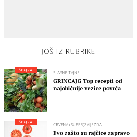
JOŠ IZ RUBRIKE
ŠPAJZA
SLASNE TAJNE
GRINCAJG Top recepti od
najobičnije vezice povrća
ŠPAJZA
CRVENA (SUPER)ZVIJEZDA
Evo zašto su rajčice zapravo