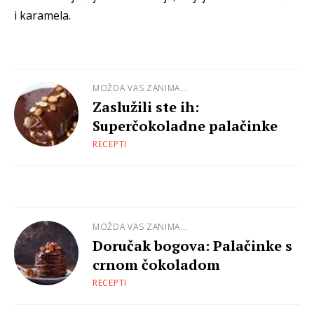
i karamela.
MOŽDA VAS ZANIMA...
Zaslužili ste ih:
Superčokoladne palačinke
RECEPTI
MOŽDA VAS ZANIMA...
Doručak bogova: Palačinke s
crnom čokoladom
RECEPTI