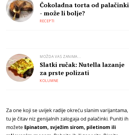
Čokoladna torta od palačinki
- može li bolje?
RECEPTI
MOŽDA VAS ZANIMA...
Slatki ručak: Nutella lazanje
za prste polizati
KOLUMNE
Za one koji se uvijek radije okreću slanim varijantama,
tu je čitav niz genijalnih zalogaja od palačinki. Puniti ih
možete
špinatom, svježim sirom, piletinom ili