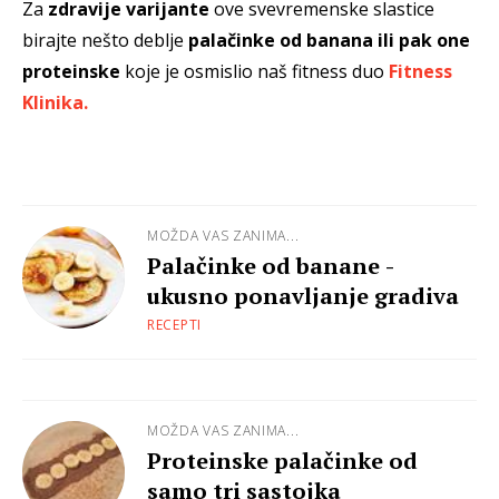
Za
zdravije varijante
ove svevremenske slastice
birajte nešto deblje
palačinke od banana ili pak one
proteinske
koje je osmislio naš fitness duo
Fitness
Klinika.
MOŽDA VAS ZANIMA...
Palačinke od banane -
ukusno ponavljanje gradiva
RECEPTI
MOŽDA VAS ZANIMA...
Proteinske palačinke od
samo tri sastojka