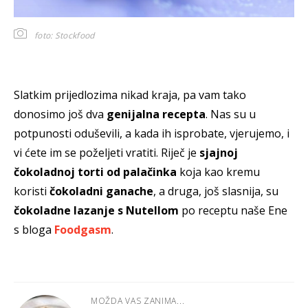
foto: Stockfood
Slatkim prijedlozima nikad kraja, pa vam tako
donosimo još dva
genijalna recepta
. Nas su u
potpunosti oduševili, a kada ih isprobate, vjerujemo, i
vi ćete im se poželjeti vratiti. Riječ je
sjajnoj
čokoladnoj torti od palačinka
koja kao kremu
koristi
čokoladni ganache
, a druga, još slasnija, su
čokoladne lazanje s Nutellom
po receptu naše Ene
s bloga
Foodgasm
.
MOŽDA VAS ZANIMA...