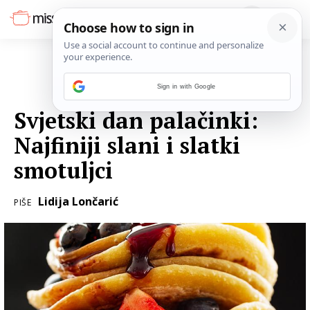
Sign in with Google
02. VELJAČE 2018.
Svjetski dan palačinki:
Najfiniji slani i slatki
smotuljci
Lidija Lončarić
PIŠE